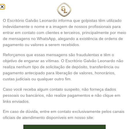
O Escritório Galvão Leonardo informa que golpistas têm utilizado
indevidamente o nome e a imagem de nossos profissionais para
entrar em contato com clientes e terceiros, principalmente por meio
de mensagens no WhatsApp, alegando a existência de ordens de
pagamento ou valores a serem recebidos.
Reforçamos que essas mensagens são fraudulentas e têm o
objetivo de enganar as vítimas. O Escritório Galvão Leonardo não
realiza nenhum tipo de solicitação de depósito, transferência ou
pagamento antecipado para liberação de valores, honorários,
Enquanto isso não acontece, importa reconhecer que ao propor
custas judiciais ou qualquer outro fim.
e firmar a tese através do Tema 1.198, o STJ deu um
importante passo na direção da eficiência processual, sendo
Caso você receba algum contato suspeito, não forneça dados
crucial para os aspectos:
pessoais ou bancários, não realize pagamentos e não clique em
links enviados.
Reduzir a judicialização excessiva
, liberando os tribunais para
demandas legítimas.
Combater estratégias protelatórias
, que
Em caso de dúvida, entre em contato exclusivamente pelos canais
oneram tanto a parte contrária quanto o sistema judiciário.
oficiais de atendimento disponíveis em nosso site:
Preservar o direito de acesso à justiça
, garantindo que ele não
seja desvirtuado por abusos.