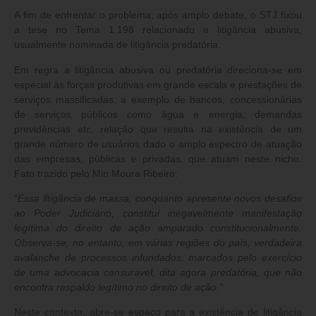
A fim de enfrentar o problema, após amplo debate, o
STJ fixou
a tese no Tema 1.198
relacionado a litigância abusiva,
usualmente nominada de litigância predatória.
Em regra a litigância abusiva ou predatória direciona-se em
especial às forças produtivas em grande escala e prestações de
serviços massificadas, a exemplo de bancos, concessionárias
de serviços públicos como água e energia, demandas
previdências etc, relação que resulta na existência de um
grande número de usuários dado o amplo espectro de atuação
das empresas, públicas e privadas, que atuam neste nicho.
Fato trazido pelo Min Moura Ribeiro:
“Essa litigância de massa, conquanto apresente novos desafios
ao Poder Judiciário, constitui inegavelmente manifestação
legítima do direito de ação amparado constitucionalmente.
Observa-se, no entanto, em várias regiões do país, verdadeira
avalanche de processos infundados, marcados pelo exercício
de uma advocacia censurável, dita agora predatória, que não
encontra respaldo legítimo no direito de ação.”
Neste contexto, abre-se espaço para a existência de litigância