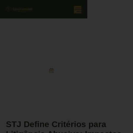
STJ Define Critérios para Litigância
Abusiva: Impactos no Acesso à
Justiça e nos Tribunais Brasileiros
07/10/2025
STJ Define Critérios para