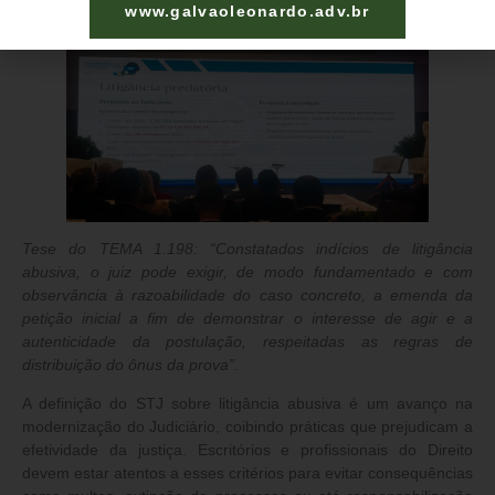
www.galvaoleonardo.adv.br
Tese do TEMA 1.198
: “Constatados indícios de litigância
abusiva, o juiz pode exigir, de modo fundamentado e com
observância à razoabilidade do caso concreto, a emenda da
petição inicial a fim de demonstrar o interesse de agir e a
autenticidade da postulação, respeitadas as regras de
distribuição do ônus da prova”.
A definição do STJ sobre litigância abusiva é um avanço na
modernização do Judiciário
, coibindo práticas que prejudicam a
efetividade da justiça. Escritórios e profissionais do Direito
devem estar atentos a esses critérios para evitar consequências