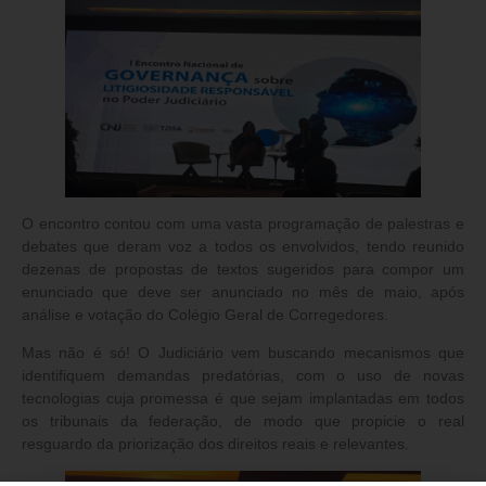
O encontro contou com uma vasta programação de palestras e
debates que deram voz a todos os envolvidos, tendo reunido
dezenas de propostas de textos sugeridos para compor um
enunciado que deve ser anunciado no mês de maio, após
análise e votação do Colégio Geral de Corregedores.
Mas não é só! O Judiciário vem buscando mecanismos que
identifiquem demandas predatórias, com o uso de novas
tecnologias cuja promessa é que sejam implantadas em todos
os tribunais da federação, de modo que propicie o real
resguardo da priorização dos direitos reais e relevantes.